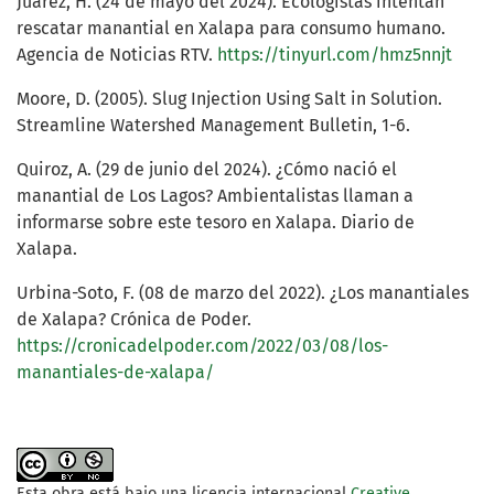
Juárez, H. (24 de mayo del 2024). Ecologistas intentan
rescatar manantial en Xalapa para consumo humano.
Agencia de Noticias RTV.
https://tinyurl.com/hmz5nnjt
Moore, D. (2005). Slug Injection Using Salt in Solution.
Streamline Watershed Management Bulletin, 1-6.
Quiroz, A. (29 de junio del 2024). ¿Cómo nació el
manantial de Los Lagos? Ambientalistas llaman a
informarse sobre este tesoro en Xalapa. Diario de
Xalapa.
Urbina-Soto, F. (08 de marzo del 2022). ¿Los manantiales
de Xalapa? Crónica de Poder.
https://cronicadelpoder.com/2022/03/08/los-
manantiales-de-xalapa/
Esta obra está bajo una licencia internacional
Creative