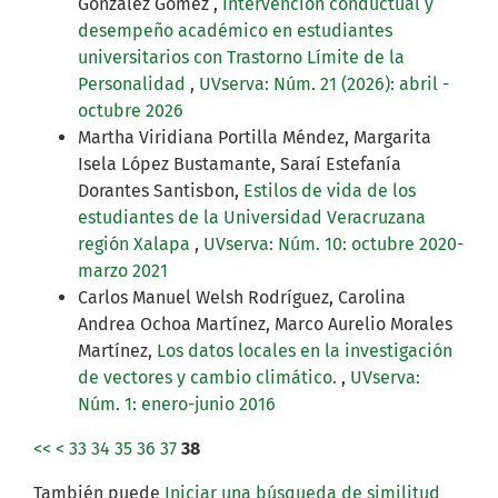
González Gómez ,
Intervención conductual y
desempeño académico en estudiantes
universitarios con Trastorno Límite de la
Personalidad
,
UVserva: Núm. 21 (2026): abril -
octubre 2026
Martha Viridiana Portilla Méndez, Margarita
Isela López Bustamante, Saraí Estefanía
Dorantes Santisbon,
Estilos de vida de los
estudiantes de la Universidad Veracruzana
región Xalapa
,
UVserva: Núm. 10: octubre 2020-
marzo 2021
Carlos Manuel Welsh Rodríguez, Carolina
Andrea Ochoa Martínez, Marco Aurelio Morales
Martínez,
Los datos locales en la investigación
de vectores y cambio climático.
,
UVserva:
Núm. 1: enero-junio 2016
<<
<
33
34
35
36
37
38
También puede
Iniciar una búsqueda de similitud