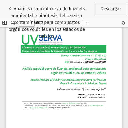
Volver a los detalles del artículo
←
Análisis espacial curva de Kuznets
Descargar
ambiental e hipótesis del paraíso
contaminante para compuestos
orgánicos volátiles en los estados de
México