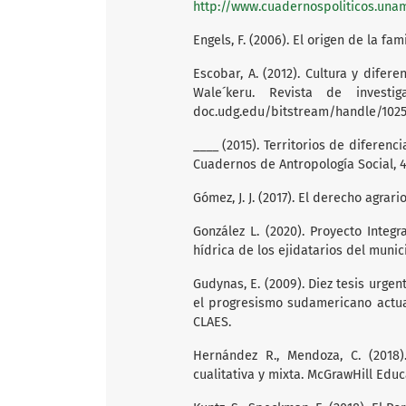
http://www.cuadernospoliticos.una
Engels, F. (2006). El origen de la fa
Escobar, A. (2012). Cultura y difere
Wale´keru. Revista de investig
doc.udg.edu/bitstream/handle/10
____ (2015). Territorios de diferenci
Cuadernos de Antropología Social, 41
Gómez, J. J. (2017). El derecho agrar
González L. (2020). Proyecto Integ
hídrica de los ejidatarios del muni
Gudynas, E. (2009). Diez tesis urge
el progresismo sudamericano actual 
CLAES.
Hernández R., Mendoza, C. (2018).
cualitativa y mixta. McGrawHill Educ