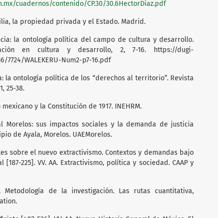
m.mx/cuadernos/contenido/CP.30/30.6HectorDiaz.pdf
milia, la propiedad privada y el Estado. Madrid.
ncia: la ontología política del campo de cultura y desarrollo.
ación en cultura y desarrollo, 2, 7-16. https://dugi-
256/7724/WALEKERU-Num2-p7-16.pdf
a: la ontología política de los “derechos al territorio”. Revista
, 25-38.
io mexicano y la Constitución de 1917. INEHRM.
ral Morelos: sus impactos sociales y la demanda de justicia
cipio de Ayala, Morelos. UAEMorelos.
ntes sobre el nuevo extractivismo. Contextos y demandas bajo
[187-225]. VV. AA. Extractivismo, política y sociedad. CAAP y
 Metodología de la investigación. Las rutas cuantitativa,
ation.