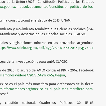
o de la Unión (2025). Constitución Política de los Estados
ww.gob.mx/indesol/documentos/constitucion-politica-de-los-
reforma constitucional energética de 2013. UNAM.
samiento y movimiento feminista a las ciencias sociales [274-
splazamientos y desafíos de las ciencias sociales. CLACSO.
ociales y legislaciones mineras en las provincias argentinas.
ttps://www.scielo.org.mx/pdf/pyg/v27n1/1665-2037-pyg-27-01-
ogía de la investigación, ¿para qué?. CLACSO.
de 2020). Discurso de AMLO contra el PIM – 2014. Facebook.
rmemonos/videos/720785542197375/Alegría
,
éxico es el país más mortífero para defensores de la tierra:
desinformemonos.org/mexico-es-el-pais-mas-mortifero-para-
tness/
y cuestión nacional. Cuadernos Políticos, 30, 53-65.