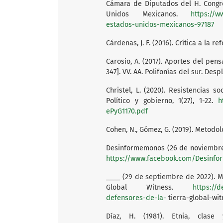
Cámara de Diputados del H. Congres
Unidos Mexicanos.
https://w
estados-unidos-mexicanos-97187
Cárdenas, J. F. (2016). Crítica a la 
Carosio, A. (2017). Aportes del pen
347]. VV. AA. Polifonías del sur. De
Christel, L. (2020). Resistencias s
Político y gobierno, 1(27), 1-22.
h
ePyG1170.pdf
Cohen, N., Gómez, G. (2019). Metodol
Desinformemonos (26 de noviembre 
https://www.facebook.com/Desinfo
____ (29 de septiembre de 2022). M
Global Witness.
https://
defensores-de-la-
tierra-global-wi
Díaz, H. (1981). Etnia, clase 