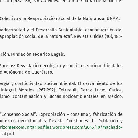
rfiriato [487-536]. VV. AA. Nueva Historia General de México. El
r Colectivo y la Reapropiación Social de la Naturaleza. UNAM.
Biodiversidad y el Desarrollo Sustentable: economización del
ropiación social de la naturaleza”, Revista Cuides (10), 185-
lución. Fundación Federico Engels.
l Morelos: Devastación ecológica y conflictos socioambientales
ad Autónoma de Querétaro.
nergía y conflictividad socioambiental: El cercamiento de los
tegral Morelos [267-292]. Tetreault, Darcy, Lucio, Carlos,
ivismo, contaminación y luchas socioambientales en México.
y “Consenso Social”: Expropiación – consumo y fabricación de
contextos neocoloniales. Revista Cuestiones de Población y
orizontescomunitarios.files.wordpress.com/2016/10/machado-
ial.pdf