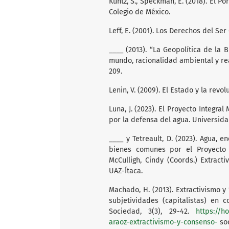
Kuntz, S., Speckman, E. (2018). El Po
Colegio de México.
Leff, E. (2001). Los Derechos del Se
____ (2013). “La Geopolítica de la 
mundo, racionalidad ambiental y reap
209.
Lenin, V. (2009). El Estado y la revo
Luna, J. (2023). El Proyecto Integra
por la defensa del agua. Universid
____ y Tetreault, D. (2023). Agua, e
bienes comunes por el Proyecto In
McCulligh, Cindy (Coords.) Extract
UAZ-Ítaca.
Machado, H. (2013). Extractivismo 
subjetividades (capitalistas) en 
Sociedad, 3(3), 29-42.
https://h
araoz-extractivismo-y-consenso-
soc