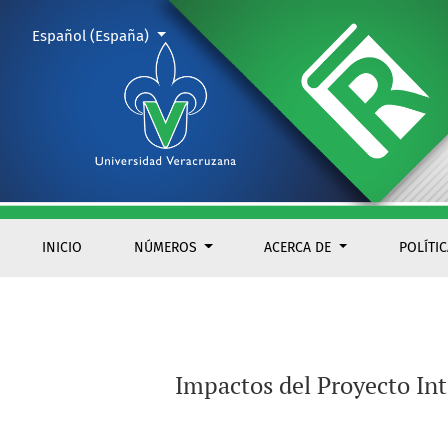
Impactos del Proyecto Integral Morelos en el acceso al agua 
Cambiar el idioma. El actual es:
Español (España)
INICIO
NÚMEROS
ACERCA DE
POLÍTI
Impactos del Proyecto Int