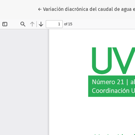
Volver a los detalles del artículo
←
Variación diacrónica del caudal de agua en