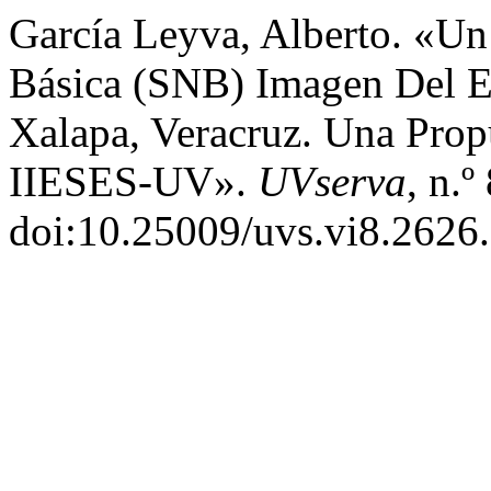
García Leyva, Alberto. «U
Básica (SNB) Imagen Del E
Xalapa, Veracruz. Una Pro
IIESES-UV».
UVserva
, n.º
doi:10.25009/uvs.vi8.2626.