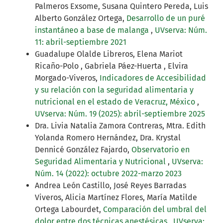
Palmeros Exsome, Susana Quintero Pereda, Luis
Alberto González Ortega,
Desarrollo de un puré
instantáneo a base de malanga
,
UVserva: Núm.
11: abril-septiembre 2021
Guadalupe Olalde Libreros, Elena Mariot
Ricaño-Polo , Gabriela Páez-Huerta , Elvira
Morgado-Viveros,
Indicadores de Accesibilidad
y su relación con la seguridad alimentaria y
nutricional en el estado de Veracruz, México
,
UVserva: Núm. 19 (2025): abril-septiembre 2025
Dra. Livia Natalia Zamora Contreras, Mtra. Edith
Yolanda Romero Hernández, Dra. Krystal
Dennicé González Fajardo,
Observatorio en
Seguridad Alimentaria y Nutricional
,
UVserva:
Núm. 14 (2022): octubre 2022-marzo 2023
Andrea León Castillo, José Reyes Barradas
Viveros, Alicia Martínez Flores, María Matilde
Ortega Labourdet,
Comparación del umbral del
dolor entre dos técnicas anestésicas
,
UVserva: