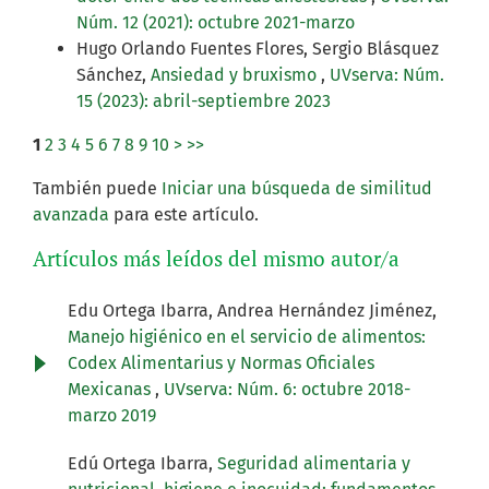
Núm. 12 (2021): octubre 2021-marzo
Hugo Orlando Fuentes Flores, Sergio Blásquez
Sánchez,
Ansiedad y bruxismo
,
UVserva: Núm.
15 (2023): abril-septiembre 2023
1
2
3
4
5
6
7
8
9
10
>
>>
También puede
Iniciar una búsqueda de similitud
avanzada
para este artículo.
Artículos más leídos del mismo autor/a
Edu Ortega Ibarra, Andrea Hernández Jiménez,
Manejo higiénico en el servicio de alimentos:
Codex Alimentarius y Normas Oficiales
Mexicanas
,
UVserva: Núm. 6: octubre 2018-
marzo 2019
Edú Ortega Ibarra,
Seguridad alimentaria y