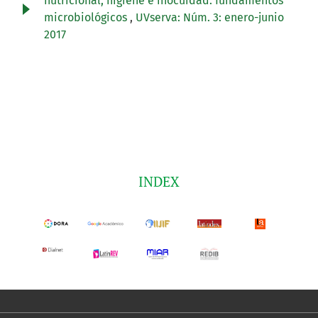
nutricional, higiene e inocuidad: fundamentos
microbiológicos
,
UVserva: Núm. 3: enero-junio
2017
INDEX