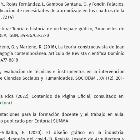
Y., Rojas Fernández, J., Gamboa Santana, O. y Fondín Palacios,
tificación de necesidades de aprendizaje en los cuadros de la
, 72 (4)
ectura: Teoría e historia de un lenguaje gráfico, Paracuellos de
EREA, ISBN: 84-86763-32-0
ño, G. y Marlene, R. (2016), La teoría constructivista de Jean
dagogía contemporánea. Artículo de Revista científica Dominio
 2477-8818
n y evaluación de técnicas e instrumentos en la intervención
de Ciencias Sociales y Humanidades, SOCIOTAM , XVII (2), 201-
 Rica (2022), Contenido de Página Oficial, consultado en:
ctura/
rientaciones para la formación docente y el trabajo en aula:
bro publicado por Editorial SUMMA
-Villalba, E. (2020). El diseño gráfico en la industria:
ad, después del covid-19. Revista Legado de Arquitectura y