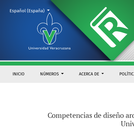
Competencias de diseño arquitectónico integral
Cambiar el idioma. El actual es:
Español (España)
INICIO
NÚMEROS
ACERCA DE
POLÍTI
Competencias de diseño arqu
Uni