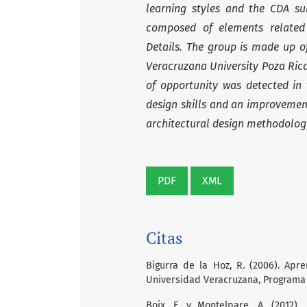
learning styles and the CDA sur
composed of elements related 
Details. The group is made up o
Veracruzana University Poza Ric
of opportunity was detected in 
design skills and an improvemen
architectural design methodology
PDF
XML
Citas
Bigurra de la Hoz, R. (2006). Apre
Universidad Veracruzana, Programa
Boix, F. y Montelpare, A. (2012).