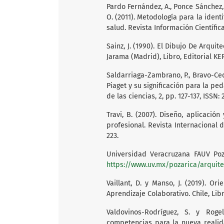
Pardo Fernández, A., Ponce Sánchez, 
O. (2011). Metodología para la iden
salud. Revista Información Científica
Sainz, J. (1990). El Dibujo De Arquit
Jarama (Madrid), Libro, Editorial K
Saldarriaga-Zambrano, P., Bravo-Cede
Piaget y su significación para la pe
de las ciencias, 2, pp. 127-137, ISSN:
Travi, B. (2007). Diseño, aplicació
profesional. Revista Internacional 
223.
Universidad Veracruzana FAUV Poza
https://www.uv.mx/pozarica/arquite
Vaillant, D. y Manso, J. (2019). O
Aprendizaje Colaborativo. Chile, Li
Valdovinos-Rodríguez, S. y Rogel
competencias para la nueva realid