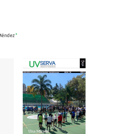
+
 Méndez