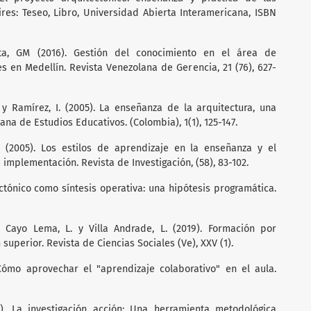
ires: Teseo, Libro, Universidad Abierta Interamericana, ISBN
pata, GM (2016). Gestión del conocimiento en el área de
s en Medellín. Revista Venezolana de Gerencia, 21 (76), 627-
. y Ramírez, I. (2005). La enseñanza de la arquitectura, una
ana de Estudios Educativos. (Colombia), 1(1), 125-147.
 (2005). Los estilos de aprendizaje en la enseñanza y el
implementación. Revista de Investigación, (58), 83-102.
ectónico como síntesis operativa: una hipótesis programática.
., Cayo Lema, L. y Villa Andrade, L. (2019). Formación por
uperior. Revista de Ciencias Sociales (Ve), XXV (1).
 Cómo aprovechar el "aprendizaje colaborativo" en el aula.
). La investigación acción: Una herramienta metodológica