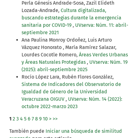
Perla Génesis Andrade-Sosa, Zazil Elideth
Lozada-Andrade,
Cultura digitalizada,
buscando estrategias durante la emergencia
sanitaria por COVID-19
,
UVserva: Núm. 11: abril-
septiembre 2021
Ana Paulina Monroy Ordoñez, Luis Arturo
Vázquez Honorato , María Ramírez Salazar,
Lourdes Cocotle Romero,
Áreas Verdes Urbanas
y Áreas Naturales Protegidas
,
UVserva: Núm. 19
(2025): abril-septiembre 2025
Rocío López Lara, Rubén Flores González,
Sistema de Indicadores del Observatorio de
Igualdad de Género de la Universidad
Veracruzana OIGUV
,
UVserva: Núm. 14 (2022):
octubre 2022-marzo 2023
1
2
3
4
5
6
7
8
9
10
>
>>
También puede
Iniciar una búsqueda de similitud