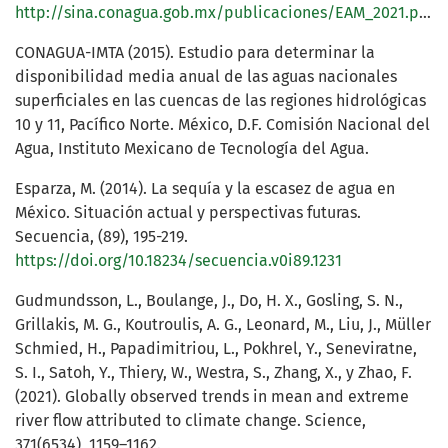
http://sina.conagua.gob.mx/publicaciones/EAM_2021.pdf
CONAGUA-IMTA (2015). Estudio para determinar la
disponibilidad media anual de las aguas nacionales
superficiales en las cuencas de las regiones hidrológicas
10 y 11, Pacífico Norte. México, D.F. Comisión Nacional del
Agua, Instituto Mexicano de Tecnología del Agua.
Esparza, M. (2014). La sequía y la escasez de agua en
México. Situación actual y perspectivas futuras.
Secuencia, (89), 195-219.
https://doi.org/10.18234/secuencia.v0i89.1231
Gudmundsson, L., Boulange, J., Do, H. X., Gosling, S. N.,
Grillakis, M. G., Koutroulis, A. G., Leonard, M., Liu, J., Müller
Schmied, H., Papadimitriou, L., Pokhrel, Y., Seneviratne,
S. I., Satoh, Y., Thiery, W., Westra, S., Zhang, X., y Zhao, F.
(2021). Globally observed trends in mean and extreme
river flow attributed to climate change. Science,
371(6534), 1159–1162.