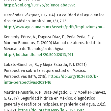
https://doi.org/10.1126/science.aba3996
Hernández-Vázquez, I. (2014). La calidad del agua en los
ríos de México. Impluvium, (3), 7-13.
http://www.agua.unam.mx/assets/pdfs/impluvium/numero03.pdf
Kennedy-Pérez, A., Fragoza Díaz, F., Peña Peña, E. y
Moreno Bañuelos, E. (2000) Manual de aforos. Instituto
Mexicano de Tecnología del Agua.
http://hdl.handle.net/20.500.12013/971
Lobato-Sánchez, R., y Mejía Estrada, P. I. (2021).
Perspectiva sobre la sequía actual en México.
Perspectivas IMTA, 2(16).
https://doi.org/10.24850/b-
imta-perspectivas-2021-16
Martínez-Austria, P. F., Díaz-Delgado, C., y Moeller-Chávez,
G. (2019). Seguridad hídrica en México: diagnóstico
general y desafíos principales. Ingeniería del agua, 23(2),
107-121.
https://doi.org/10.4995/ia.2019.10502