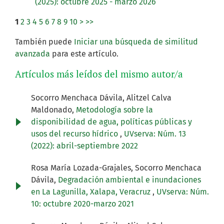
(2025): octubre 2025 - marzo 2026
1
2
3
4
5
6
7
8
9
10
>
>>
También puede
Iniciar una búsqueda de similitud
avanzada
para este artículo.
Artículos más leídos del mismo autor/a
Socorro Menchaca Dávila, Alitzel Calva
Maldonado,
Metodología sobre la
disponibilidad de agua, políticas públicas y
usos del recurso hídrico
,
UVserva: Núm. 13
(2022): abril-septiembre 2022
Rosa María Lozada-Grajales, Socorro Menchaca
Dávila,
Degradación ambiental e inundaciones
en La Lagunilla, Xalapa, Veracruz
,
UVserva: Núm.
10: octubre 2020-marzo 2021