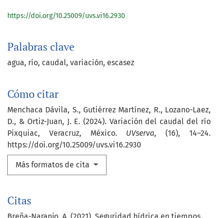
https://doi.org/10.25009/uvs.vi16.2930
Palabras clave
agua
río
caudal
variación
escasez
Cómo citar
Menchaca Dávila, S., Gutiérrez Martínez, R., Lozano-Laez,
D., & Ortiz-Juan, J. E. (2024). Variación del caudal del río
Pixquiac, Veracruz, México.
UVserva
, (16), 14–24.
https://doi.org/10.25009/uvs.vi16.2930
Más formatos de cita
Citas
Breña-Naranjo, A. (2021). Seguridad hídrica en tiempos