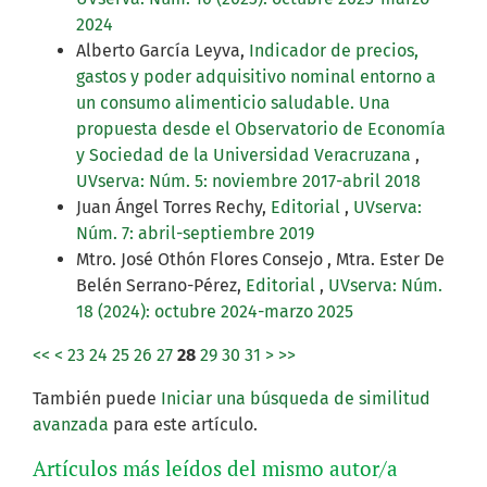
2024
Alberto García Leyva,
Indicador de precios,
gastos y poder adquisitivo nominal entorno a
un consumo alimenticio saludable. Una
propuesta desde el Observatorio de Economía
y Sociedad de la Universidad Veracruzana
,
UVserva: Núm. 5: noviembre 2017-abril 2018
Juan Ángel Torres Rechy,
Editorial
,
UVserva:
Núm. 7: abril-septiembre 2019
Mtro. José Othón Flores Consejo , Mtra. Ester De
Belén Serrano-Pérez,
Editorial
,
UVserva: Núm.
18 (2024): octubre 2024-marzo 2025
<<
<
23
24
25
26
27
28
29
30
31
>
>>
También puede
Iniciar una búsqueda de similitud
avanzada
para este artículo.
Artículos más leídos del mismo autor/a