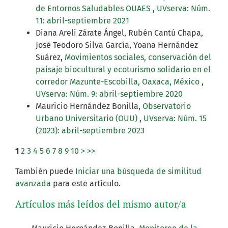
de Entornos Saludables OUAES
,
UVserva: Núm.
11: abril-septiembre 2021
Diana Areli Zárate Ángel, Rubén Cantú Chapa,
José Teodoro Silva García, Yoana Hernández
Suárez,
Movimientos sociales, conservación del
paisaje biocultural y ecoturismo solidario en el
corredor Mazunte-Escobilla, Oaxaca, México
,
UVserva: Núm. 9: abril-septiembre 2020
Mauricio Hernández Bonilla,
Observatorio
Urbano Universitario (OUU)
,
UVserva: Núm. 15
(2023): abril-septiembre 2023
1
2
3
4
5
6
7
8
9
10
>
>>
También puede
Iniciar una búsqueda de similitud
avanzada
para este artículo.
Artículos más leídos del mismo autor/a