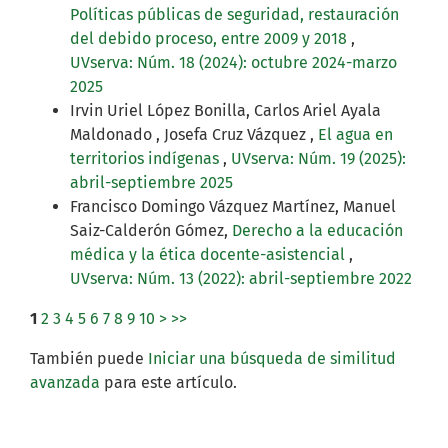
Políticas públicas de seguridad, restauración
del debido proceso, entre 2009 y 2018
,
UVserva: Núm. 18 (2024): octubre 2024-marzo
2025
Irvin Uriel López Bonilla, Carlos Ariel Ayala
Maldonado , Josefa Cruz Vázquez ,
El agua en
territorios indígenas
,
UVserva: Núm. 19 (2025):
abril-septiembre 2025
Francisco Domingo Vázquez Martínez, Manuel
Saiz-Calderón Gómez,
Derecho a la educación
médica y la ética docente-asistencial
,
UVserva: Núm. 13 (2022): abril-septiembre 2022
1
2
3
4
5
6
7
8
9
10
>
>>
También puede
Iniciar una búsqueda de similitud
avanzada
para este artículo.