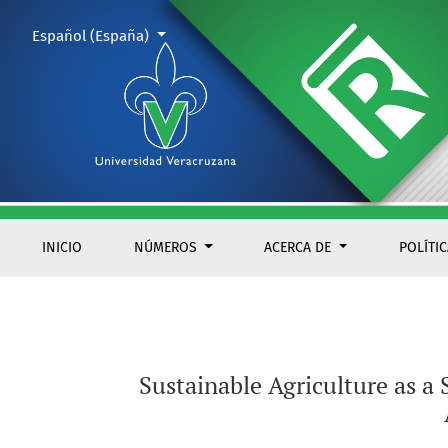
Sustainable Agriculture as a Social Imperative
Cambiar el idioma. El actual es:
Español (España)
INICIO
NÚMEROS
ACERCA DE
POLÍTI
Sustainable Agriculture as a