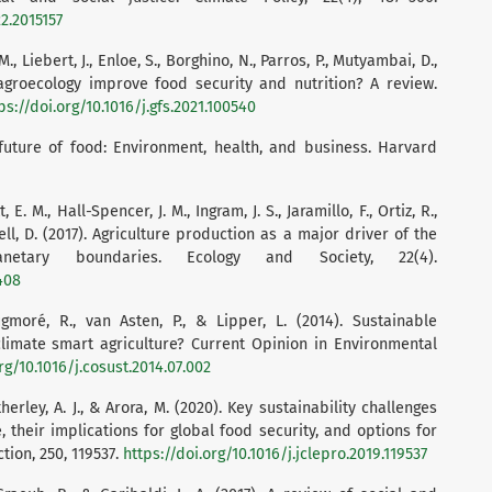
2.2015157
., Liebert, J., Enloe, S., Borghino, N., Parros, P., Mutyambai, D.,
 agroecology improve food security and nutrition? A review.
ps://doi.org/10.1016/j.gfs.2021.100540
he future of food: Environment, health, and business. Harvard
E. M., Hall-Spencer, J. M., Ingram, J. S., Jaramillo, F., Ortiz, R.,
ell, D. (2017). Agriculture production as a major driver of the
netary boundaries. Ecology and Society, 22(4).
408
gmoré, R., van Asten, P., & Lipper, L. (2014). Sustainable
n climate smart agriculture? Current Opinion in Environmental
rg/10.1016/j.cosust.2014.07.002
erley, A. J., & Arora, M. (2020). Key sustainability challenges
 their implications for global food security, and options for
tion, 250, 119537.
https://doi.org/10.1016/j.jclepro.2019.119537