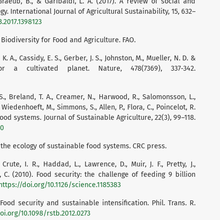
Graeub, B., & Garibaldi, L. A. (2017). A review of social and
 International Journal of Agricultural Sustainability, 15, 632–
3.2017.1398123
 Biodiversity for Food and Agriculture. FAO.
K. A., Cassidy, E. S., Gerber, J. S., Johnston, M., Mueller, N. D. &
or a cultivated planet. Nature, 478(7369), 337-342.
 S., Breland, T. A., Creamer, N., Harwood, R., Salomonsson, L.,
, Wiedenhoeft, M., Simmons, S., Allen, P., Flora, C., Poincelot, R.
ood systems. Journal of Sustainable Agriculture, 22(3), 99–118.
10
: the ecology of sustainable food systems. CRC press.
 Crute, I. R., Haddad, L., Lawrence, D., Muir, J. F., Pretty, J.,
 C. (2010). Food security: the challenge of feeding 9 billion
https://doi.org/10.1126/science.1185383
 Food security and sustainable intensification. Phil. Trans. R.
doi.org/10.1098/rstb.2012.0273