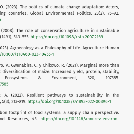
, O. (2023). The politics of climate change adaptation: Actors,
g countries. Global Environmental Politics, 23(2), 75–92.
5
. (2008). The role of conservation agriculture in sustainable
3(1491), 543–555.
https://doi.org/10.1098/rstb.2007.2169
(2023). Agroecology as a Philosophy of Life. Agriculture Human
g/10.1007/s10460-023-10455-1
nyo, V., Gwenabira, C. y Chikowo, R. (2021). Marginal more than
iversification of maize: Increased yield, protein, stability,
e, Ecosystems & Environment, 320, 107585.
07585
g, A. (2022). Resilient pathways to sustainability in the
 5(3), 213–219.
https://doi.org/10.1038/s41893-022-00896-1
arbon footprint of food systems: a supply chain perspective.
and Resources, 45.
https://doi.org/10.1146/annurev-environ-