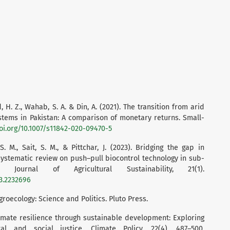
, H. Z., Wahab, S. A. & Din, A. (2021). The transition from arid
stems in Pakistan: A comparison of monetary returns. Small-
doi.org/10.1007/s11842-020-09470-5
 S. M., Sait, S. M., & Pittchar, J. (2023). Bridging the gap in
 systematic review on push–pull biocontrol technology in sub-
l Journal of Agricultural Sustainability, 21(1).
23.2232696
). Agroecology: Science and Politics. Pluto Press.
Climate resilience through sustainable development: Exploring
al and social justice. Climate Policy, 22(4), 487–500.