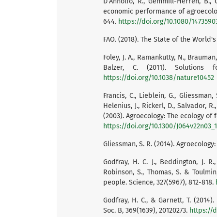
D’Annolfo, R., Gemmill-Herren, B., 
economic performance of agroecology.
644.
https://doi.org/10.1080/1473590
FAO. (2018). The State of the World's
Foley, J. A., Ramankutty, N., Brauman, 
Balzer, C. (2011). Solutions f
https://doi.org/10.1038/nature10452
Francis, C., Lieblein, G., Gliessman,
Helenius, J., Rickerl, D., Salvador, R.
(2003). Agroecology: The ecology of f
https://doi.org/10.1300/J064v22n03_
Gliessman, S. R. (2014). Agroecology
Godfray, H. C. J., Beddington, J. R.,
Robinson, S., Thomas, S. & Toulmin,
people. Science, 327(5967), 812-818.
Godfray, H. C., & Garnett, T. (2014).
Soc. B, 369(1639), 20120273.
https://