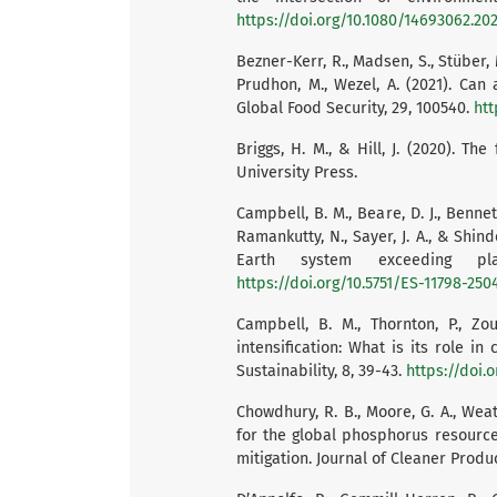
https://doi.org/10.1080/14693062.202
Bezner-Kerr, R., Madsen, S., Stüber, M
Prudhon, M., Wezel, A. (2021). Can
Global Food Security, 29, 100540.
htt
Briggs, H. M., & Hill, J. (2020). T
University Press.
Campbell, B. M., Beare, D. J., Bennett, 
Ramankutty, N., Sayer, J. A., & Shind
Earth system exceeding pla
https://doi.org/10.5751/ES-11798-250
Campbell, B. M., Thornton, P., Zou
intensification: What is its role i
Sustainability, 8, 39-43.
https://doi.o
Chowdhury, R. B., Moore, G. A., Weath
for the global phosphorus resource,
mitigation. Journal of Cleaner Produc