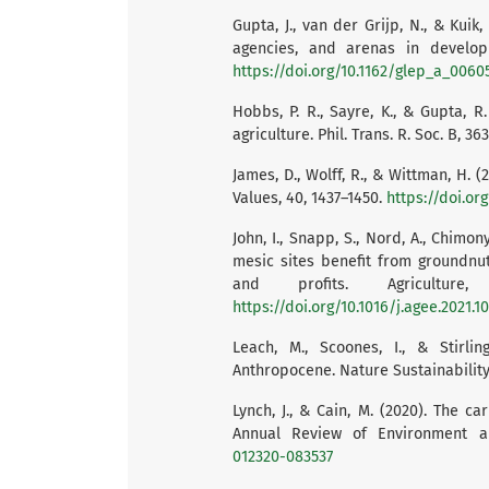
Gupta, J., van der Grijp, N., & Kuik
agencies, and arenas in developin
https://doi.org/10.1162/glep_a_0060
Hobbs, P. R., Sayre, K., & Gupta, R
agriculture. Phil. Trans. R. Soc. B, 36
James, D., Wolff, R., & Wittman, H. 
Values, 40, 1437–1450.
https://doi.or
John, I., Snapp, S., Nord, A., Chimo
mesic sites benefit from groundnut d
and profits. Agricultur
https://doi.org/10.1016/j.agee.2021.1
Leach, M., Scoones, I., & Stirlin
Anthropocene. Nature Sustainability,
Lynch, J., & Cain, M. (2020). The c
Annual Review of Environment 
012320-083537