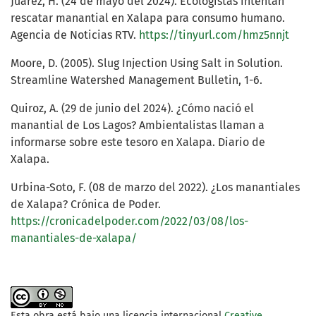
Juárez, H. (24 de mayo del 2024). Ecologistas intentan
rescatar manantial en Xalapa para consumo humano.
Agencia de Noticias RTV.
https://tinyurl.com/hmz5nnjt
Moore, D. (2005). Slug Injection Using Salt in Solution.
Streamline Watershed Management Bulletin, 1-6.
Quiroz, A. (29 de junio del 2024). ¿Cómo nació el
manantial de Los Lagos? Ambientalistas llaman a
informarse sobre este tesoro en Xalapa. Diario de
Xalapa.
Urbina-Soto, F. (08 de marzo del 2022). ¿Los manantiales
de Xalapa? Crónica de Poder.
https://cronicadelpoder.com/2022/03/08/los-
manantiales-de-xalapa/
Esta obra está bajo una licencia internacional
Creative