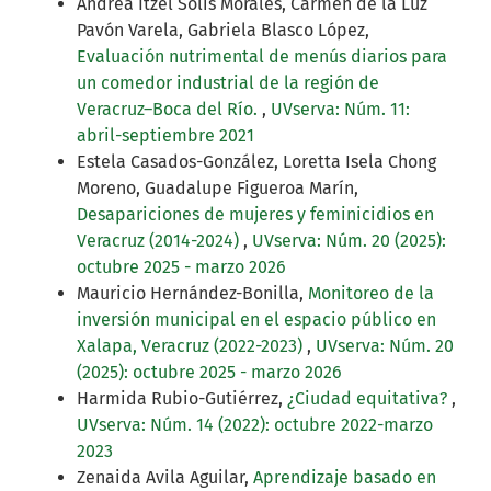
Andrea Itzel Solis Morales, Carmen de la Luz
Pavón Varela, Gabriela Blasco López,
Evaluación nutrimental de menús diarios para
un comedor industrial de la región de
Veracruz–Boca del Río.
,
UVserva: Núm. 11:
abril-septiembre 2021
Estela Casados-González, Loretta Isela Chong
Moreno, Guadalupe Figueroa Marín,
Desapariciones de mujeres y feminicidios en
Veracruz (2014-2024)
,
UVserva: Núm. 20 (2025):
octubre 2025 - marzo 2026
Mauricio Hernández-Bonilla,
Monitoreo de la
inversión municipal en el espacio público en
Xalapa, Veracruz (2022-2023)
,
UVserva: Núm. 20
(2025): octubre 2025 - marzo 2026
Harmida Rubio-Gutiérrez,
¿Ciudad equitativa?
,
UVserva: Núm. 14 (2022): octubre 2022-marzo
2023
Zenaida Avila Aguilar,
Aprendizaje basado en