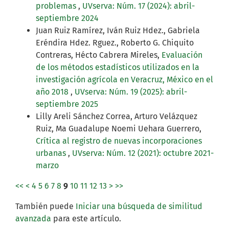
problemas
,
UVserva: Núm. 17 (2024): abril-
septiembre 2024
Juan Ruiz Ramírez, Iván Ruiz Hdez., Gabriela
Eréndira Hdez. Rguez., Roberto G. Chiquito
Contreras, Hécto Cabrera Mireles,
Evaluación
de los métodos estadísticos utilizados en la
investigación agrícola en Veracruz, México en el
año 2018
,
UVserva: Núm. 19 (2025): abril-
septiembre 2025
Lilly Areli Sánchez Correa, Arturo Velázquez
Ruiz, Ma Guadalupe Noemi Uehara Guerrero,
Crítica al registro de nuevas incorporaciones
urbanas
,
UVserva: Núm. 12 (2021): octubre 2021-
marzo
<<
<
4
5
6
7
8
9
10
11
12
13
>
>>
También puede
Iniciar una búsqueda de similitud
avanzada
para este artículo.