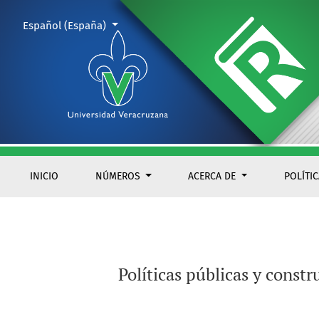
Políticas públicas y construcción de derechos laborales de la
Cambiar el idioma. El actual es:
Español (España)
INICIO
NÚMEROS
ACERCA DE
POLÍTI
Políticas públicas y const