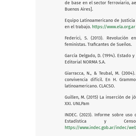
de base en el sector ferroviario, a
Buenos Aires].
Equipo Latinoamericano de Justicia 
en el trabajo.
https://www.ela.org.ar
Federici, S. (2013). Revolución 
feministas. Traficantes de Sueños.
García Delgado, D. (1994). Estado y
Editorial NORMA S.A.
Giarracca, N., & Teubal, M. (2004
convivencia difícil. En H. Gramm
latinoamericano. CLACSO.
Guillen, M. (2015) La inserción de 
XXI. UNLPam
INDEC. (2023). Informe sobre uso 
Estadística y Cen
https://www.indec.gob.ar/indec/web