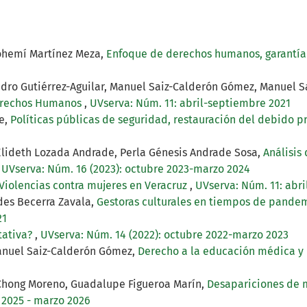
Nohemí Martínez Meza,
Enfoque de derechos humanos, garantía 
dro Gutiérrez-Aguilar, Manuel Saiz-Calderón Gómez, Manuel S
Derechos Humanos
,
UVserva: Núm. 11: abril-septiembre 2021
re,
Políticas públicas de seguridad, restauración del debido p
 Elideth Lozada Andrade, Perla Génesis Andrade Sosa,
Análisis
,
UVserva: Núm. 16 (2023): octubre 2023-marzo 2024
Violencias contra mujeres en Veracruz
,
UVserva: Núm. 11: abr
des Becerra Zavala,
Gestoras culturales en tiempos de pandemi
21
tativa?
,
UVserva: Núm. 14 (2022): octubre 2022-marzo 2023
anuel Saiz-Calderón Gómez,
Derecho a la educación médica y 
 Chong Moreno, Guadalupe Figueroa Marín,
Desapariciones de m
 2025 - marzo 2026