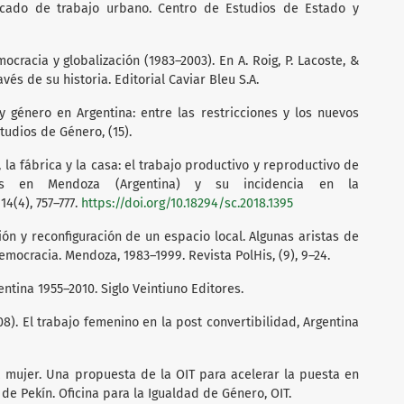
ercado de trabajo urbano. Centro de Estudios de Estado y
mocracia y globalización (1983–2003). En A. Roig, P. Lacoste, &
avés de su historia. Editorial Caviar Bleu S.A.
 y género en Argentina: entre las restricciones y los nuevos
tudios de Género, (15).
ca, la fábrica y la casa: el trabajo productivo y reproductivo de
ntes en Mendoza (Argentina) y su incidencia en la
4(4), 757–777.
https://doi.org/10.18294/sc.2018.1395
ción y reconfiguración de un espacio local. Algunas aristas de
democracia. Mendoza, 1983–1999. Revista PolHis, (9), 9–24.
entina 1955–2010. Siglo Veintiuno Editores.
(2008). El trabajo femenino en la post convertibilidad, Argentina
la mujer. Una propuesta de la OIT para acelerar la puesta en
de Pekín. Oficina para la Igualdad de Género, OIT.