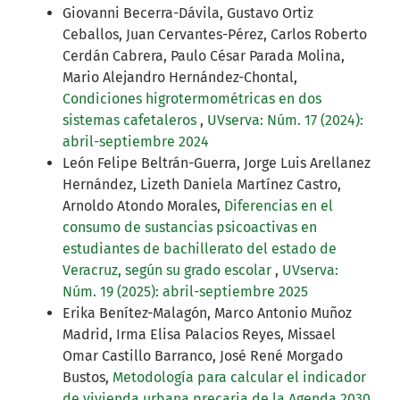
Giovanni Becerra-Dávila, Gustavo Ortiz
Ceballos, Juan Cervantes-Pérez, Carlos Roberto
Cerdán Cabrera, Paulo César Parada Molina,
Mario Alejandro Hernández-Chontal,
Condiciones higrotermométricas en dos
sistemas cafetaleros
,
UVserva: Núm. 17 (2024):
abril-septiembre 2024
León Felipe Beltrán-Guerra, Jorge Luis Arellanez
Hernández, Lizeth Daniela Martínez Castro,
Arnoldo Atondo Morales,
Diferencias en el
consumo de sustancias psicoactivas en
estudiantes de bachillerato del estado de
Veracruz, según su grado escolar
,
UVserva:
Núm. 19 (2025): abril-septiembre 2025
Erika Benítez-Malagón, Marco Antonio Muñoz
Madrid, Irma Elisa Palacios Reyes, Missael
Omar Castillo Barranco, José René Morgado
Bustos,
Metodología para calcular el indicador
de vivienda urbana precaria de la Agenda 2030