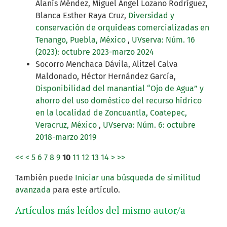
Alanís Méndez, Miguel Angel Lozano Rodríguez,
Blanca Esther Raya Cruz,
Diversidad y
conservación de orquídeas comercializadas en
Tenango, Puebla, México
,
UVserva: Núm. 16
(2023): octubre 2023-marzo 2024
Socorro Menchaca Dávila, Alitzel Calva
Maldonado, Héctor Hernández García,
Disponibilidad del manantial “Ojo de Agua” y
ahorro del uso doméstico del recurso hídrico
en la localidad de Zoncuantla, Coatepec,
Veracruz, México
,
UVserva: Núm. 6: octubre
2018-marzo 2019
<<
<
5
6
7
8
9
10
11
12
13
14
>
>>
También puede
Iniciar una búsqueda de similitud
avanzada
para este artículo.
Artículos más leídos del mismo autor/a