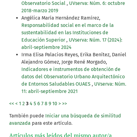
Observatorio Social
,
UVserva: Núm. 6: octubre
2018-marzo 2019
Angélica María Hernández Ramírez,
Responsabilidad social en el marco de la
sustentabilidad en las Instituciones de
Educación Superior
,
UVserva: Núm. 17 (2024):
abril-septiembre 2024
Irma Elisa Palacios Reyes, Erika Benítez, Daniel
Alejandro Gómez, Jorge René Morgado,
Indicadores e instrumentos de obtención de
datos del Observatorio Urbano Arquitectónico
de Entornos Saludables OUAES
,
UVserva: Núm.
11: abril-septiembre 2021
<<
<
1
2
3
4
5
6
7
8
9
10
>
>>
También puede
Iniciar una búsqueda de similitud
avanzada
para este artículo.
Artículos más leídos del mismo autor/a