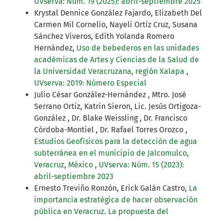
UVserva: Núm. 19 (2025): abril-septiembre 2025
Krystal Dennice González Fajardo, Elizabeth Del
Carmen Mil Cornelio, Nayeli Ortíz Cruz, Susana
Sánchez Viveros, Edith Yolanda Romero
Hernández,
Uso de bebederos en las unidades
académicas de Artes y Ciencias de la Salud de
la Universidad Veracruzana, región Xalapa
,
UVserva: 2019: Número Especial
Julio César González-Hernández , Mtro. José
Serrano Ortiz, Katrin Sieron, Lic. Jesús Ortigoza-
González , Dr. Blake Weissling , Dr. Francisco
Córdoba-Montiel , Dr. Rafael Torres Orozco ,
Estudios Geofísicos para la detección de agua
subterránea en el municipio de Jalcomulco,
Veracruz, México
,
UVserva: Núm. 15 (2023):
abril-septiembre 2023
Ernesto Treviño Ronzón, Erick Galán Castro,
La
importancia estratégica de hacer observación
pública en Veracruz. La propuesta del