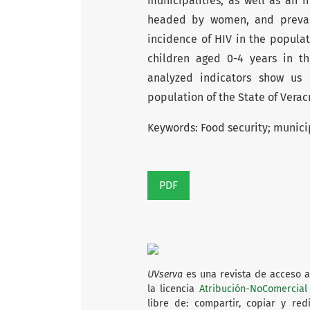
municipali­ties, as well as an
headed by women, and prevale
incidence of HIV in the popu­la
children aged 0-4 years in t
analyzed indicators show us 
population of the State of Verac
Keywords:
Food security; municip
PDF
UVserva
es una revista de acceso ab
la licencia
Atribución-NoComercial 
libre de: compartir, copiar y red