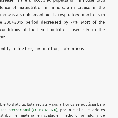
 increase in the unoccupied population, in households
nce of malnutrition in minors, an increase in the
tion was also observed. Acute respiratory infections in
he 2007-2015 period decreased by 77%. Most of the
conditions of food and nutrition insecurity in the
ruz.
ality; indica­tors; malnutrition; correlations
ierto gratuita. Esta revista y sus artículos se publican bajo
4.0 Internacional (CC BY-NC 4.0)
, por lo cual el usuario es
istribuir el material en cualquier medio o formato; y de