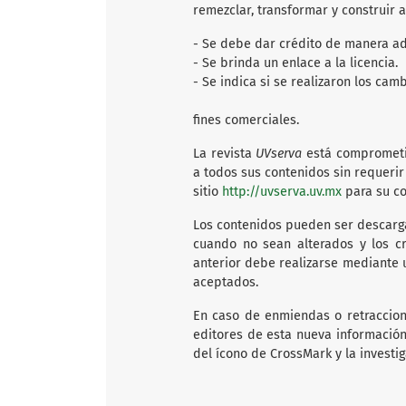
remezclar, transformar y construir a
- Se debe dar crédito de manera adec
- Se brinda un enlace a la licencia.
- Se indica si 
- No se
fines comerciales.
La revista
UVserva
está comprometid
a todos sus contenidos sin requerir 
sitio
http://uvserva.uv.mx
para su co
Los contenidos pueden ser descarga
cuando no sean alterados y los cr
anterior debe realizarse mediante un
aceptados.
En caso de enmiendas o retraccione
editores de esta nueva información,
del ícono de CrossMark y la investi