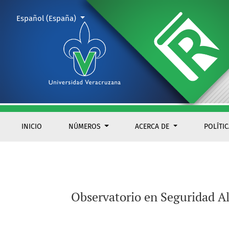
Observatorio en Seguridad Alimentaria del Estado de Veracru
Cambiar el idioma. El actual es:
Español (España)
INICIO
NÚMEROS
ACERCA DE
POLÍTI
Observatorio en Seguridad Al