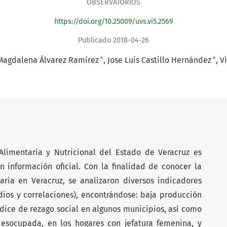
OBSERVATORIOS
https://doi.org/10.25009/uvs.vi5.2569
Publicado 2018-04-26
+
+
Magdalena Álvarez Ramírez
Jose Luis Castillo Hernández
Vi
Alimentaria y Nutricional del Estado de Veracruz es
 información oficial. Con la finalidad de conocer la
ria en Veracruz, se analizaron diversos indicadores
dios y correlaciones), encontrándose: baja producción
ndice de rezago social en algunos municipios, así como
esocupada, en los hogares con jefatura femenina, y