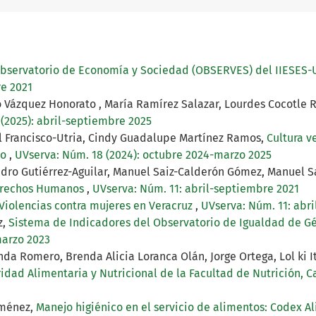
bservatorio de Economía y Sociedad (OBSERVES) del IIESES-UV
re 2021
o Vázquez Honorato , María Ramírez Salazar, Lourdes Cocotle
(2025): abril-septiembre 2025
el Francisco-Utria, Cindy Guadalupe Martínez Ramos,
Cultura v
co
,
UVserva: Núm. 18 (2024): octubre 2024-marzo 2025
dro Gutiérrez-Aguilar, Manuel Saiz-Calderón Gómez, Manuel S
Derechos Humanos
,
UVserva: Núm. 11: abril-septiembre 2021
Violencias contra mujeres en Veracruz
,
UVserva: Núm. 11: abr
z,
Sistema de Indicadores del Observatorio de Igualdad de G
marzo 2023
nda Romero, Brenda Alicia Loranca Olán, Jorge Ortega, Lol ki 
idad Alimentaria y Nutricional de la Facultad de Nutrición,
iménez,
Manejo higiénico en el servicio de alimentos: Codex 