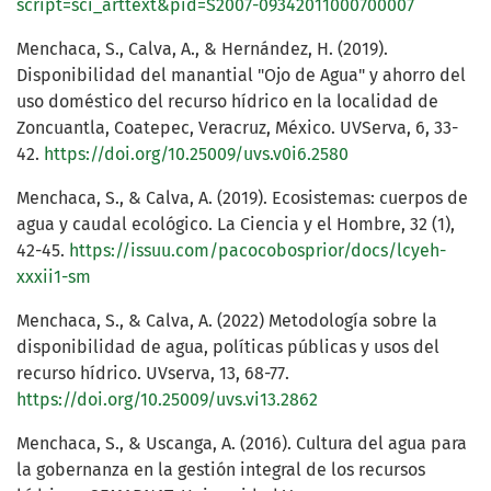
script=sci_arttext&pid=S2007-09342011000700007
Menchaca, S., Calva, A., & Hernández, H. (2019).
Disponibilidad del manantial "Ojo de Agua" y ahorro del
uso doméstico del recurso hídrico en la localidad de
Zoncuantla, Coatepec, Veracruz, México. UVServa, 6, 33-
42.
https://doi.org/10.25009/uvs.v0i6.2580
Menchaca, S., & Calva, A. (2019). Ecosistemas: cuerpos de
agua y caudal ecológico. La Ciencia y el Hombre, 32 (1),
42-45.
https://issuu.com/pacocobosprior/docs/lcyeh-
xxxii1-sm
Menchaca, S., & Calva, A. (2022) Metodología sobre la
disponibilidad de agua, políticas públicas y usos del
recurso hídrico. UVserva, 13, 68-77.
https://doi.org/10.25009/uvs.vi13.2862
Menchaca, S., & Uscanga, A. (2016). Cultura del agua para
la gobernanza en la gestión integral de los recursos