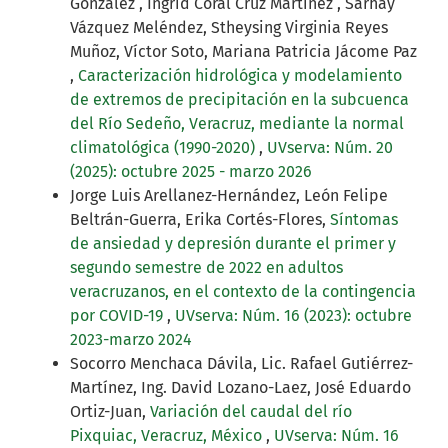
González , Ingrid Coral Cruz Martínez , Sarhay
Vázquez Meléndez, Stheysing Virginia Reyes
Muñoz, Víctor Soto, Mariana Patricia Jácome Paz
,
Caracterización hidrológica y modelamiento
de extremos de precipitación en la subcuenca
del Río Sedeño, Veracruz, mediante la normal
climatológica (1990-2020)
,
UVserva: Núm. 20
(2025): octubre 2025 - marzo 2026
Jorge Luis Arellanez-Hernández, León Felipe
Beltrán-Guerra, Erika Cortés-Flores,
Síntomas
de ansiedad y depresión durante el primer y
segundo semestre de 2022 en adultos
veracruzanos, en el contexto de la contingencia
por COVID-19
,
UVserva: Núm. 16 (2023): octubre
2023-marzo 2024
Socorro Menchaca Dávila, Lic. Rafael Gutiérrez-
Martínez, Ing. David Lozano-Laez, José Eduardo
Ortiz-Juan,
Variación del caudal del río
Pixquiac, Veracruz, México
,
UVserva: Núm. 16