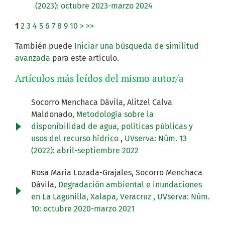
(2023): octubre 2023-marzo 2024
1
2
3
4
5
6
7
8
9
10
>
>>
También puede
Iniciar una búsqueda de similitud
avanzada
para este artículo.
Artículos más leídos del mismo autor/a
Socorro Menchaca Dávila, Alitzel Calva
Maldonado,
Metodología sobre la
disponibilidad de agua, políticas públicas y
usos del recurso hídrico
,
UVserva: Núm. 13
(2022): abril-septiembre 2022
Rosa María Lozada-Grajales, Socorro Menchaca
Dávila,
Degradación ambiental e inundaciones
en La Lagunilla, Xalapa, Veracruz
,
UVserva: Núm.
10: octubre 2020-marzo 2021