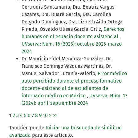
Gertrudis-Santamaría, Dra. Beatriz Vargas-
Cazares, Dra. Duaré García, Dra. Carolina
Delgado Domínguez, Dra. Lizbeth Aida Ortega
Pineda, Osvaldo Ulises García-Ortiz,
Derechos
humanos en el espacio docente asistencial
,
UVserva: Núm. 16 (2023): octubre 2023-marzo
2024
Dr. Mauricio Fidel Mendoza-González, Dr.
Francisco Domingo Vázquez-Martínez, Dr.
Manuel Salvador Luzanía-Valerio,
Error médico
auto percibido durante el proceso formativo
docente-asistencial de estudiantes de
internado médico en México
,
UVserva: Núm. 17
(2024): abril-septiembre 2024
1
2
3
4
5
6
7
8
9
10
>
>>
También puede
Iniciar una búsqueda de similitud
avanzada
para este artículo.