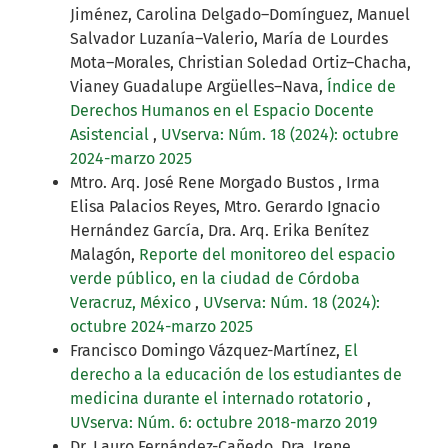
Jiménez, Carolina Delgado–Domínguez, Manuel
Salvador Luzanía–Valerio, María de Lourdes
Mota–Morales, Christian Soledad Ortiz–Chacha,
Vianey Guadalupe Argüelles–Nava,
Índice de
Derechos Humanos en el Espacio Docente
Asistencial
,
UVserva: Núm. 18 (2024): octubre
2024-marzo 2025
Mtro. Arq. José Rene Morgado Bustos , Irma
Elisa Palacios Reyes, Mtro. Gerardo Ignacio
Hernández García, Dra. Arq. Erika Benítez
Malagón,
Reporte del monitoreo del espacio
verde público, en la ciudad de Córdoba
Veracruz, México
,
UVserva: Núm. 18 (2024):
octubre 2024-marzo 2025
Francisco Domingo Vázquez-Martínez,
El
derecho a la educación de los estudiantes de
medicina durante el internado rotatorio
,
UVserva: Núm. 6: octubre 2018-marzo 2019
Dr. Lauro Fernández-Cañedo, Dra. Irene