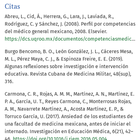
Citas
Abreu, L., Cid, Á., Herrera, G., Lara, J., Laviada, R.,
Rodríguez, C. y Sánchez, J. (2008). Perfil por competencias
del médico general mexicano, 2008. Elsevier.
https://dcs.uqroo.mx/documentos/competenciasmedicogeneralmexicano.pdf
Burgo Bencomo, B. O., León González, J. L., Cáceres Mesa,
M. L., Pérez Maya, C. J., & Espinoza Freire, E. E. (2019).
Algunas reflexiones sobre investigación e intervención
educativa. Revista Cubana de Medicina Militar, 48(sup),
316.
Carmona, C. R., Rojas, A. M. M., Martínez, A. N., Martínez, E.
P. A., García, U. T., Reyes Carmona, C., Monterrosas Rojas,
A. M., Navarrete Martínez, A., Acosta Martínez, E. P., &
Torruco García, U. (2017). Ansiedad de los estudiantes de
una facultad de medicina mexicana, antes de iniciar el
internado. Investigación en Educación Médica, 6(21), 42–
46.
https://doi.org/10.1016/j.riem.2016.05.004