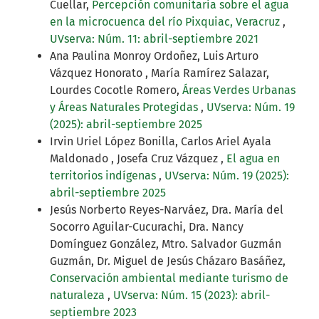
Cuellar,
Percepción comunitaria sobre el agua
en la microcuenca del río Pixquiac, Veracruz
,
UVserva: Núm. 11: abril-septiembre 2021
Ana Paulina Monroy Ordoñez, Luis Arturo
Vázquez Honorato , María Ramírez Salazar,
Lourdes Cocotle Romero,
Áreas Verdes Urbanas
y Áreas Naturales Protegidas
,
UVserva: Núm. 19
(2025): abril-septiembre 2025
Irvin Uriel López Bonilla, Carlos Ariel Ayala
Maldonado , Josefa Cruz Vázquez ,
El agua en
territorios indígenas
,
UVserva: Núm. 19 (2025):
abril-septiembre 2025
Jesús Norberto Reyes-Narváez, Dra. María del
Socorro Aguilar-Cucurachi, Dra. Nancy
Domínguez González, Mtro. Salvador Guzmán
Guzmán, Dr. Miguel de Jesús Cházaro Basáñez,
Conservación ambiental mediante turismo de
naturaleza
,
UVserva: Núm. 15 (2023): abril-
septiembre 2023