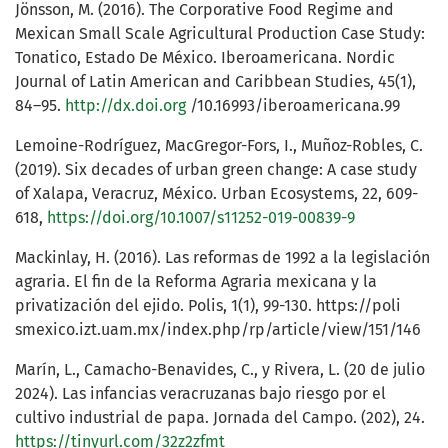
Jönsson, M. (2016). The Corporative Food Regime and
Mexican Small Scale Agricultural Production Case Study:
Tonatico, Estado De México. Iberoamericana. Nordic
Journal of Latin American and Caribbean Studies, 45(1),
84–95.
http://dx.doi.org
/10.16993/iberoamericana.99
Lemoine-Rodríguez, MacGregor-Fors, I., Muñoz-Robles, C.
(2019). Six decades of urban green change: A case study
of Xalapa, Veracruz, México. Urban Ecosystems, 22, 609-
618,
https://doi.org/10.1007/s11252-019-00839-9
Mackinlay, H. (2016). Las reformas de 1992 a la legislación
agraria. El fin de la Reforma Agraria mexicana y la
privatización del ejido. Polis, 1(1), 99-130. https://poli
smexico.izt.uam.mx/index.php/rp/article/view/151/146
Marín, L., Camacho-Benavides, C., y Rivera, L. (20 de julio
2024). Las infancias veracruzanas bajo riesgo por el
cultivo industrial de papa. Jornada del Campo. (202), 24.
https://tinyurl.com/32z2zfmt