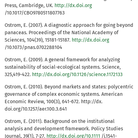
Press, Cambridge, UK.
http://dx.doi.org
/10.1017/CBO9780511807763
Ostrom, E. (2007). A diagnostic approach for going beyond
panaceas. Proceedings of the National Academy of
Sciences, 104(39), 15181-15187.
http://dx.doi.org
/10.1073/pnas.0702288104
Ostrom, E. (2009). A general framework for analyzing
sustainability of social-ecological systems. Science,
325,419-422.
http://dx.doi.org/10.1126/science.1172133
Ostrom, E. (2010). Beyond markets and states: polycentric
governance of complex economic systems. American
Economic Review, 100(3), 641-672. http://dx.
doi.org/10.1257/aer.100.3.641
Ostrom, E. (2011). Background on the institutional
analysis and development framework. Policy Studies
Journal, 39(1), 7-27.
http://dx.doi.org/10.1111
/j.1541-