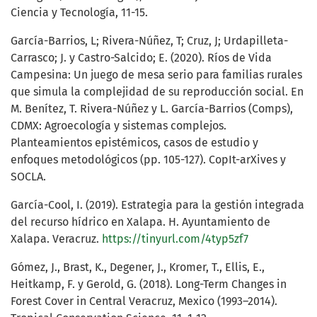
Ciencia y Tecnología, 11-15.
García-Barrios, L; Rivera-Núñez, T; Cruz, J; Urdapilleta-
Carrasco; J. y Castro-Salcido; E. (2020). Ríos de Vida
Campesina: Un juego de mesa serio para familias rurales
que simula la complejidad de su reproducción social. En
M. Benítez, T. Rivera-Núñez y L. García-Barrios (Comps),
CDMX: Agroecología y sistemas complejos.
Planteamientos epistémicos, casos de estudio y
enfoques metodológicos (pp. 105-127). CopIt-arXives y
SOCLA.
García-Cool, I. (2019). Estrategia para la gestión integrada
del recurso hídrico en Xalapa. H. Ayuntamiento de
Xalapa. Veracruz.
https://tinyurl.com/4typ5zf7
Gómez, J., Brast, K., Degener, J., Kromer, T., Ellis, E.,
Heitkamp, F. y Gerold, G. (2018). Long-Term Changes in
Forest Cover in Central Veracruz, Mexico (1993–2014).