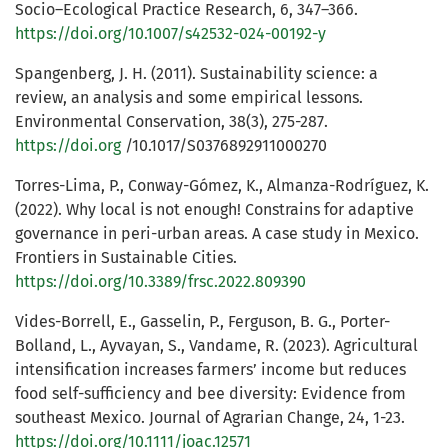
Socio–Ecological Practice Research, 6, 347–366.
https://doi.org/10.1007/s42532-024-00192-y
Spangenberg, J. H. (2011). Sustainability science: a
review, an analysis and some empirical lessons.
Environmental Conservation, 38(3), 275-287.
https://doi.org
/10.1017/S0376892911000270
Torres-Lima, P., Conway-Gómez, K., Almanza-Rodríguez, K.
(2022). Why local is not enough! Constrains for adaptive
governance in peri-urban areas. A case study in Mexico.
Frontiers in Sustainable Cities.
https://doi.org/10.3389/frsc.2022.809390
Vides-Borrell, E., Gasselin, P., Ferguson, B. G., Porter-
Bolland, L., Ayvayan, S., Vandame, R. (2023). Agricultural
intensification increases farmers’ income but reduces
food self-sufficiency and bee diversity: Evidence from
southeast Mexico. Journal of Agrarian Change, 24, 1-23.
https://doi.org/10.1111/joac.12571