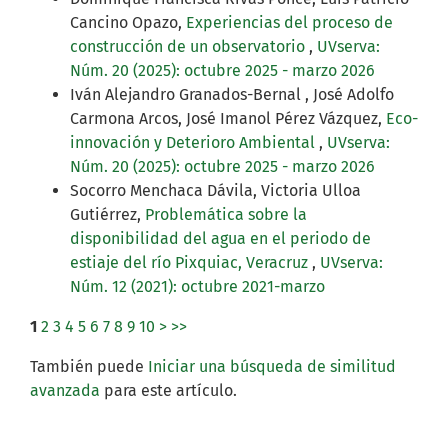
Cancino Opazo,
Experiencias del proceso de
construcción de un observatorio
,
UVserva:
Núm. 20 (2025): octubre 2025 - marzo 2026
Iván Alejandro Granados-Bernal , José Adolfo
Carmona Arcos, José Imanol Pérez Vázquez,
Eco-
innovación y Deterioro Ambiental
,
UVserva:
Núm. 20 (2025): octubre 2025 - marzo 2026
Socorro Menchaca Dávila, Victoria Ulloa
Gutiérrez,
Problemática sobre la
disponibilidad del agua en el periodo de
estiaje del río Pixquiac, Veracruz
,
UVserva:
Núm. 12 (2021): octubre 2021-marzo
1
2
3
4
5
6
7
8
9
10
>
>>
También puede
Iniciar una búsqueda de similitud
avanzada
para este artículo.