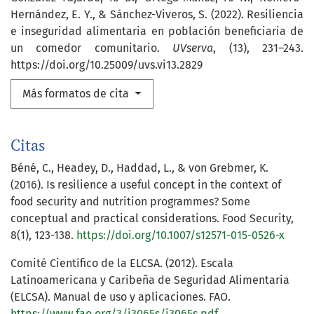
Hernández, E. Y., & Sánchez-Viveros, S. (2022). Resiliencia
e inseguridad alimentaria en población beneficiaria de
un comedor comunitario.
UVserva
, (13), 231–243.
https://doi.org/10.25009/uvs.vi13.2829
Más formatos de cita
Citas
Béné, C., Headey, D., Haddad, L., & von Grebmer, K.
(2016). Is resilience a useful concept in the context of
food security and nutrition programmes? Some
conceptual and practical considerations. Food Security,
8(1), 123-138.
https://doi.org/10.1007/s12571-015-0526-x
Comité Científico de la ELCSA. (2012). Escala
Latinoamericana y Caribeña de Seguridad Alimentaria
(ELCSA). Manual de uso y aplicaciones. FAO.
https://www.fao.org/3/i3065s/i3065s.pdf