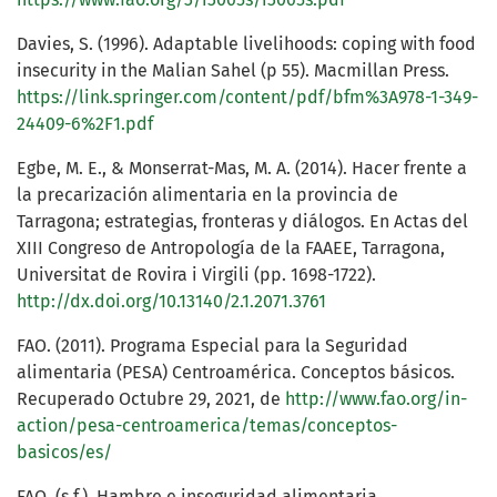
Davies, S. (1996). Adaptable livelihoods: coping with food
insecurity in the Malian Sahel (p 55). Macmillan Press.
https://link.springer.com/content/pdf/bfm%3A978-1-349-
24409-6%2F1.pdf
Egbe, M. E., & Monserrat-Mas, M. A. (2014). Hacer frente a
la precarización alimentaria en la provincia de
Tarragona; estrategias, fronteras y diálogos. En Actas del
XIII Congreso de Antropología de la FAAEE, Tarragona,
Universitat de Rovira i Virgili (pp. 1698-1722).
http://dx.doi.org/10.13140/2.1.2071.3761
FAO. (2011). Programa Especial para la Seguridad
alimentaria (PESA) Centroamérica. Conceptos básicos.
Recuperado Octubre 29, 2021, de
http://www.fao.org/in-
action/pesa-centroamerica/temas/conceptos-
basicos/es/
FAO. (s.f.). Hambre e inseguridad alimentaria.