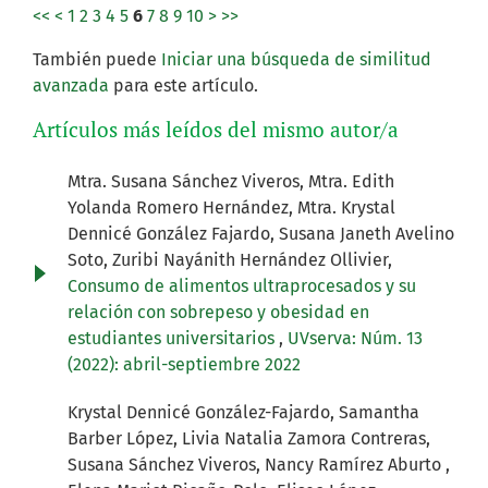
<<
<
1
2
3
4
5
6
7
8
9
10
>
>>
También puede
Iniciar una búsqueda de similitud
avanzada
para este artículo.
Artículos más leídos del mismo autor/a
Mtra. Susana Sánchez Viveros, Mtra. Edith
Yolanda Romero Hernández, Mtra. Krystal
Dennicé González Fajardo, Susana Janeth Avelino
Soto, Zuribi Nayánith Hernández Ollivier,
Consumo de alimentos ultraprocesados y su
relación con sobrepeso y obesidad en
estudiantes universitarios
,
UVserva: Núm. 13
(2022): abril-septiembre 2022
Krystal Dennicé González-Fajardo, Samantha
Barber López, Livia Natalia Zamora Contreras,
Susana Sánchez Viveros, Nancy Ramírez Aburto ,