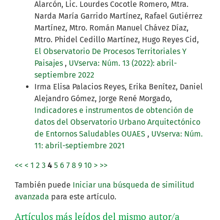
Alarcón, Lic. Lourdes Cocotle Romero, Mtra.
Narda María Garrido Martínez, Rafael Gutiérrez
Martínez, Mtro. Román Manuel Chávez Díaz,
Mtro. Phidel Cedillo Martínez, Hugo Reyes Cid,
El Observatorio De Procesos Territoriales Y
Paisajes
,
UVserva: Núm. 13 (2022): abril-
septiembre 2022
Irma Elisa Palacios Reyes, Erika Benítez, Daniel
Alejandro Gómez, Jorge René Morgado,
Indicadores e instrumentos de obtención de
datos del Observatorio Urbano Arquitectónico
de Entornos Saludables OUAES
,
UVserva: Núm.
11: abril-septiembre 2021
<<
<
1
2
3
4
5
6
7
8
9
10
>
>>
También puede
Iniciar una búsqueda de similitud
avanzada
para este artículo.
Artículos más leídos del mismo autor/a