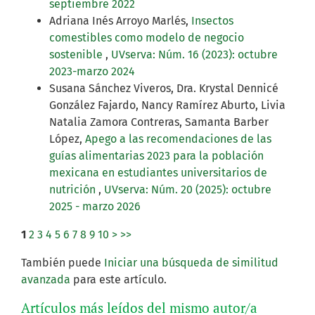
septiembre 2022
Adriana Inés Arroyo Marlés,
Insectos
comestibles como modelo de negocio
sostenible
,
UVserva: Núm. 16 (2023): octubre
2023-marzo 2024
Susana Sánchez Viveros, Dra. Krystal Dennicé
González Fajardo, Nancy Ramírez Aburto, Livia
Natalia Zamora Contreras, Samanta Barber
López,
Apego a las recomendaciones de las
guías alimentarias 2023 para la población
mexicana en estudiantes universitarios de
nutrición
,
UVserva: Núm. 20 (2025): octubre
2025 - marzo 2026
1
2
3
4
5
6
7
8
9
10
>
>>
También puede
Iniciar una búsqueda de similitud
avanzada
para este artículo.
Artículos más leídos del mismo autor/a